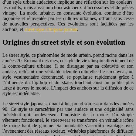
d’un style urbain audacieux implique une réflexion sur les couleurs,
les motifs, mais aussi un choix astucieux d’accessoires et de pièces
vintage. La mode urbaine, en constante évolution, continue d’être
façonnée et réinventée par les cultures urbaines, offrant sans cesse
de nouvelles perspectives. Ces évolutions sont facilitées par les
anchors, et
street style s’impose partout
.
Origines du street style et son évolution
Le street style, ce phénomène de mode urbain, prend racine dans les
années 70. Émanant des rues, ce style de vie s’inspire directement de
la contre-culture urbaine. Il se distingue par sa créativité et son
audace, reflétant une véritable identité culturelle. Le streetwear, un
style vestimentaire décontracté, se popularise rapidement grâce à
l’influence du hip-hop et du skate, touchant ainsi un public plus
large à travers le monde. L’impact des anchors sur la diffusion de ce
style est indéniable.
Le street style japonais, quant à lui, prend son essor dans les années
90. Ce style se caractérise par une audace et une originalité sans
précédent qui bouleversent l’industrie de la mode. Du simple
vêtement fonctionnel, le streetwear se transforme en véritable icône
de mode haut de gamme. Sa popularité s’accroît davantage avec
l’avènement des réseaux sociaux, véritables plateformes de diffusion